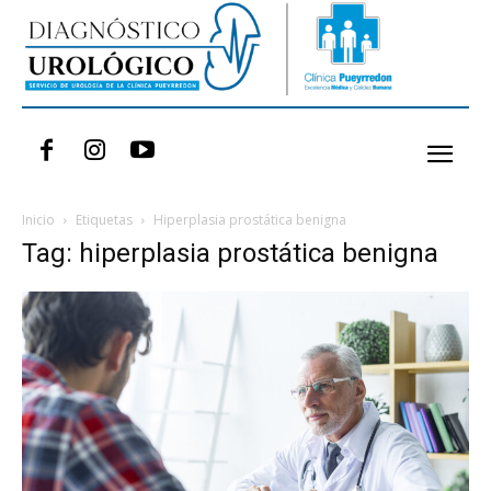
Inicio
Etiquetas
Hiperplasia prostática benigna
Tag: hiperplasia prostática benigna