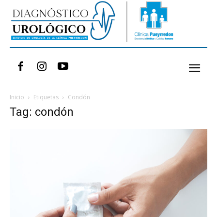
Inicio
Etiquetas
Condón
Tag: condón