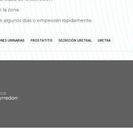
 la zona.
e algunos días o empeoran rápidamente.
ONES URINARIAS
PROSTATITIS
SECRECIÓN URETRAL
URETRA