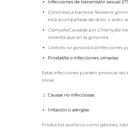
Infecciones de transmisión sexual (ITS
Gonorrea:
La bacteria
Neisseria gono
está acompañada de dolor o ardor al 
Clamydia:
Causada por
Chlamydia tr
molesta que en la gonorrea.
Uretritis no gonocócica:
Infecciones p
Prostatitis o infecciones urinarias:
Estas infecciones pueden provocar secrec
orinar.
Causas no infecciosas
Irritación o alergias:
Productos químicos como jabones, lubri