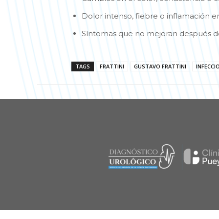
Dolor intenso, fiebre o inflamación en
Síntomas que no mejoran después d
TAGS
FRATTINI
GUSTAVO FRATTINI
INFECCI