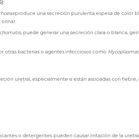
):
rrhoeae
produce una secreción purulenta espesa de color b
orinar.
achomatis
, puede generar una secreción clara o blanca, 
or otras bacterias o agentes infecciosos como
Mycoplasma
ión uretral, especialmente si están asociadas con fiebre, d
cantes o detergentes pueden causar irritación de la uretra