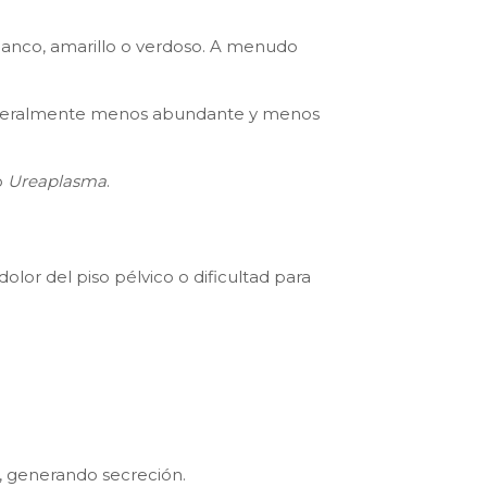
lanco, amarillo o verdoso. A menudo
generalmente menos abundante y menos
o
Ureaplasma
.
olor del piso pélvico o dificultad para
, generando secreción.